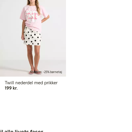
Medlem: -25% børnetøj
Twill nederdel med prikker
199,00 kr.
199 kr.
 alle livets faser,