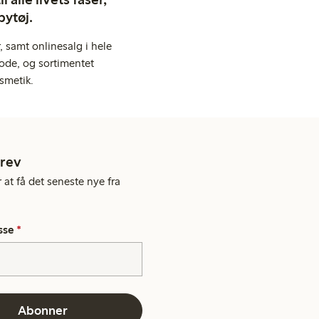
bytøj.
 samt onlinesalg i hele
ode, og sortimentet
smetik.
rev
 at få det seneste nye fra
sse
*
Abonner