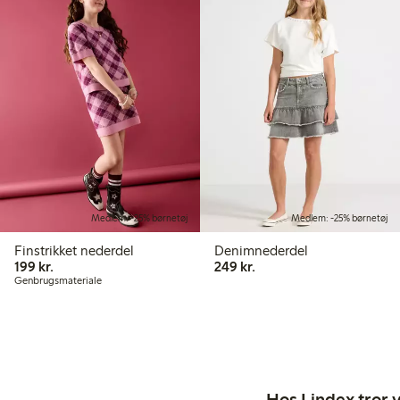
Medlem: -25% børnetøj
Medlem: -25% børnetøj
Finstrikket nederdel
Denimnederdel
199,00 kr.
249,00 kr.
199 kr.
249 kr.
Genbrugsmateriale
Hos Lindex tror vi