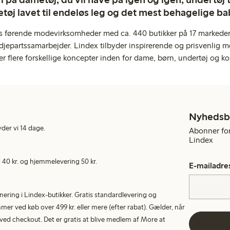
tøj lavet til endeløs leg og det mest behagelige ba
s førende modevirksomheder med ca. 440 butikker på 17 markeder,
jepartssamarbejder. Lindex tilbyder inspirerende og prisvenlig m
er flere forskellige koncepter inden for dame, børn, undertøj og ko
Nyhedsb
yder vi 14 dage.
Abonner for
Lindex
40 kr. og hjemmelevering 50 kr.
E-mailadre
rnering i Lindex-butikker. Gratis standardlevering og
r ved køb over 499 kr. eller mere (efter rabat). Gælder, når
ed checkout. Det er gratis at blive medlem af More at