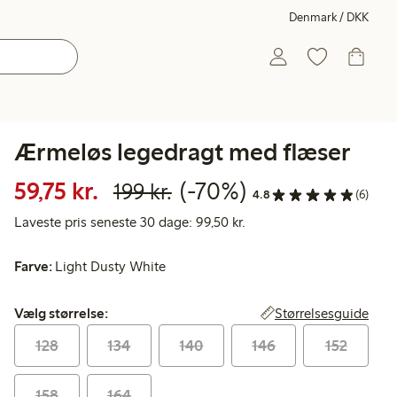
Denmark / DKK
Ærmeløs legedragt med flæser
Nedsat pris: 59,75 kr.
Normalpris: 199,00 kr
70 % rabat
59,75 kr.
(-70%)
199 kr.
4.8
(6)
Laveste pris seneste 30 d
Laveste pris seneste 30 dage: 99,50 kr.
Farve:
Light Dusty White
Vælg størrelse:
Størrelsesguide
Vælg størrelse:
128
134
140
146
152
158
164