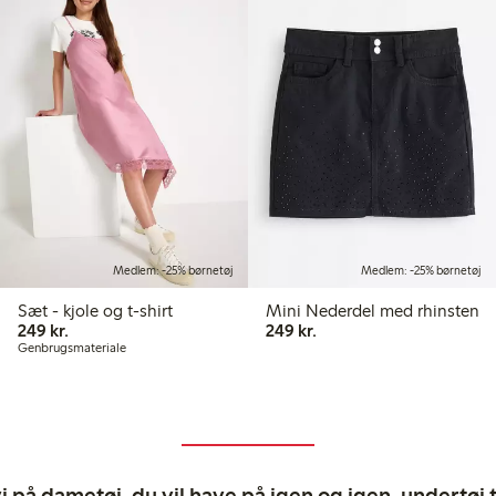
Medlem: -25% børnetøj
Medlem: -25% børnetøj
Sæt - kjole og t-shirt
Mini Nederdel med rhinsten
249,00 kr.
249,00 kr.
249 kr.
249 kr.
Genbrugsmateriale
 på dametøj, du vil have på igen og igen, undertøj til