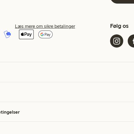
Følg os
Læs mere om sikre betalinger
etingelser