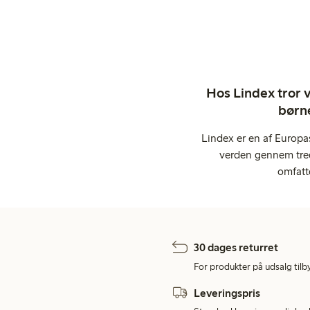
Hos Lindex tror vi
børne
Lindex er en af Europa
verden gennem tred
omfatt
30 dages returret
For produkter på udsalg tilb
Leveringspris