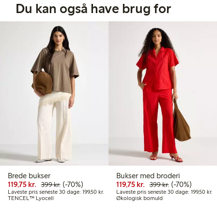
Du kan også have brug for
Brede bukser
Bukser med broderi
Nedsat pris: 119,75 kr.
Normalpris: 399,00 kr.
70 % rabat
Nedsat pris: 119,75 kr
Normalpris: 39
70 % rabat
119,75 kr.
(-70%)
119,75 kr.
(-70%)
399 kr.
399 kr.
Laveste pris seneste 30 dage: 199,50 kr.
La
Laveste pris seneste 30 dage: 199,50 kr.
Laveste pris seneste 30 dage: 199,50 kr.
TENCEL™ Lyocell
Økologisk bomuld