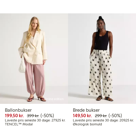
Online edition
Ballonbukser
Brede bukser
.
9,00 kr.
Nedsat pris: 199,50 kr.
Normalpris: 399,00 kr.
50 % rabat
Nedsat pris: 149,50 k
Normalpris: 29
50 % rabat
199,50 kr.
(-50%)
149,50 kr.
(-50%)
399 kr.
299 kr.
veste pris seneste 30 dage: 199,50 kr.
Laveste pris seneste 30 dage: 279,25 kr.
L
Laveste pris seneste 30 dage: 279,25 kr.
Laveste pris seneste 30 dage: 209,25 kr.
TENCEL™ Modal
Økologisk bomuld