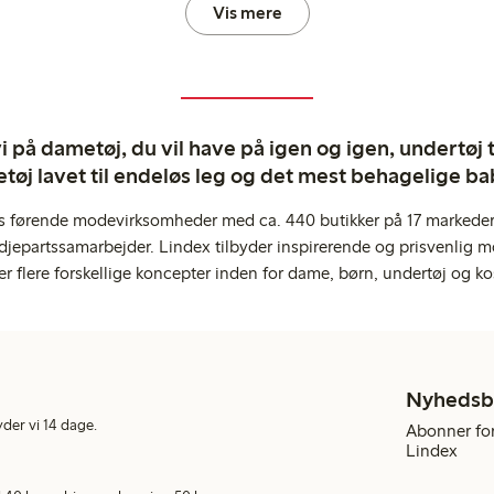
Vis mere
 på dametøj, du vil have på igen og igen, undertøj til
tøj lavet til endeløs leg og det mest behagelige ba
s førende modevirksomheder med ca. 440 butikker på 17 markeder,
jepartssamarbejder. Lindex tilbyder inspirerende og prisvenlig m
er flere forskellige koncepter inden for dame, børn, undertøj og ko
Nyhedsb
yder vi 14 dage.
Abonner for
Lindex