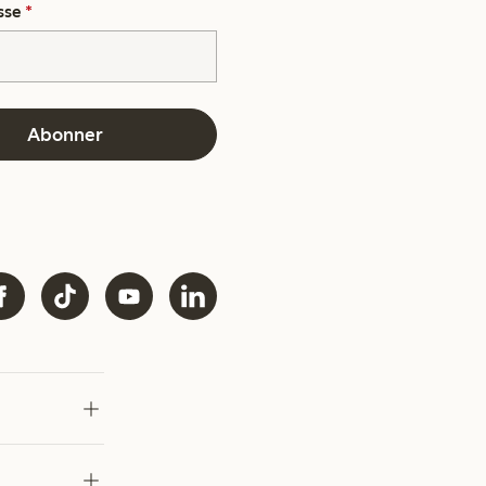
sse
*
Abonner