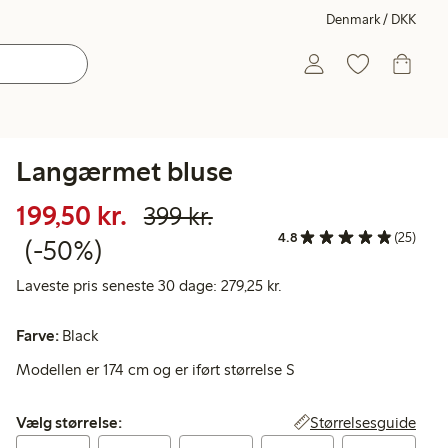
Denmark / DKK
Langærmet bluse
Nedsat pris: 199,50 kr.
Normalpris: 399,00 
50 % rabat
199,50 kr.
399 kr.
4.8
(25)
(-50%)
Laveste pris seneste 30 d
Laveste pris seneste 30 dage: 279,25 kr.
Farve:
Black
Modellen er 174 cm og er iført størrelse S
Vælg størrelse:
Størrelsesguide
Vælg størrelse: