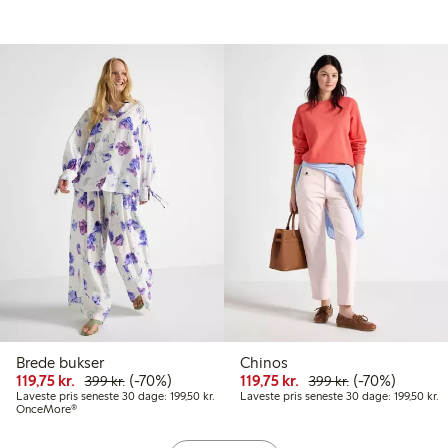
Brede bukser
Chinos
.
9,00 kr.
Nedsat pris: 119,75 kr.
Normalpris: 399,00 kr.
70 % rabat
Nedsat pris: 119,75 kr
Normalpris: 39
70 % rabat
119,75 kr.
(-70%)
119,75 kr.
(-70%)
399 kr.
399 kr.
veste pris seneste 30 dage: 199,50 kr.
Laveste pris seneste 30 dage: 199,50 kr.
La
Laveste pris seneste 30 dage: 199,50 kr.
Laveste pris seneste 30 dage: 199,50 kr.
OnceMore®