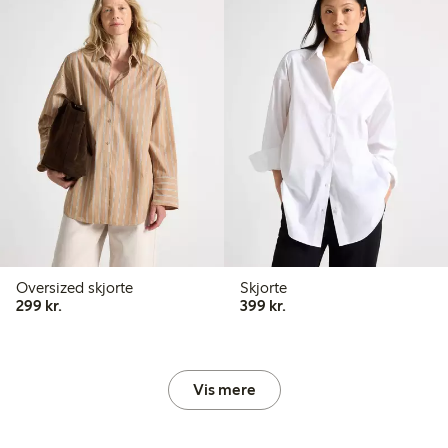
Oversized skjorte
Skjorte
299,00 kr.
399,00 kr.
299 kr.
399 kr.
Vis mere