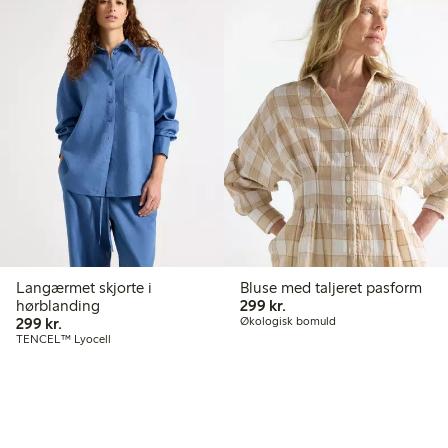
Langærmet skjorte i
Bluse med taljeret pasform
299,00 kr.
hørblanding
299 kr.
299,00 kr.
299 kr.
Økologisk bomuld
TENCEL™ Lyocell