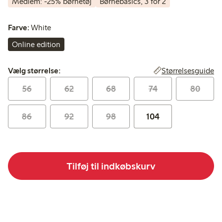
Medlem: -25% børnetøj
Børnebasics, 3 for 2
Farve:
White
Online edition
Vælg størrelse:
Størrelsesguide
Vælg størrelse:
56
62
68
74
80
86
92
98
104
Tilføj til indkøbskurv