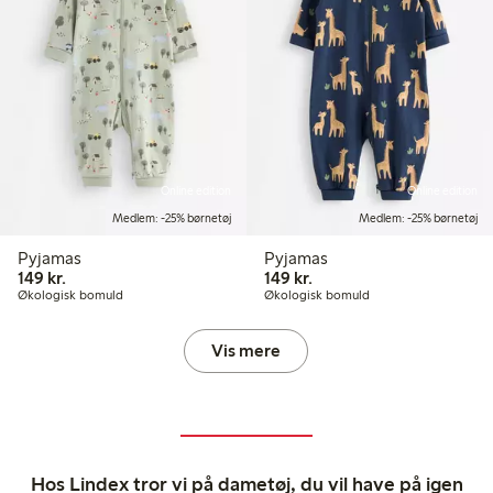
Online edition
Online edition
Medlem: -25% børnetøj
Medlem: -25% børnetøj
Pyjamas
Pyjamas
149,00 kr.
149,00 kr.
149 kr.
149 kr.
Økologisk bomuld
Økologisk bomuld
Vis mere
Hos Lindex tror vi på dametøj, du vil have på igen