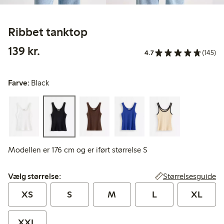
Ribbet tanktop
139,00 kr.
139 kr.
4.7
(145)
Farve:
Black
Modellen er 176 cm og er iført størrelse S
Vælg størrelse:
Størrelsesguide
Vælg størrelse:
XS
S
M
L
XL
XXL