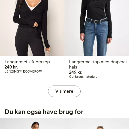
Langærmet slå-om top
Langærmet top med draperet
249,00 kr.
249 kr.
hals
249,00 kr.
LENZING™ ECOVERO™
249 kr.
Genbrugsmateriale
Vis mere
Du kan også have brug for