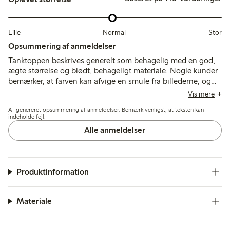
Lille
Normal
Stor
Opsummering af anmeldelser
Tanktoppen beskrives generelt som behagelig med en god,
ægte størrelse og blødt, behageligt materiale. Nogle kunder
bemærker, at farven kan afvige en smule fra billederne, og
enkelte nævner, at den kan være kort eller miste fasthed efter
Vis mere
vask, men samlet set passer den godt til afslappet
AI-genereret opsummering af anmeldelser. Bemærk venligst, at teksten kan
sommerbrug.
indeholde fejl.
Alle anmeldelser
Produktinformation
Materiale