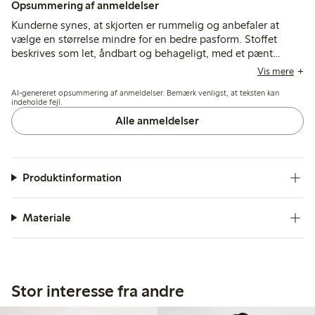
Opsummering af anmeldelser
Kunderne synes, at skjorten er rummelig og anbefaler at
vælge en størrelse mindre for en bedre pasform. Stoffet
beskrives som let, åndbart og behageligt, med et pænt
broderie anglaise-mønster, velegnet til varmt vejr og alsidig
Vis mere
styling.
AI-genereret opsummering af anmeldelser. Bemærk venligst, at teksten kan
indeholde fejl.
Alle anmeldelser
Produktinformation
Materiale
Stor interesse fra andre