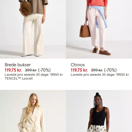
Brede bukser
Chinos
Nedsat pris: 119,75 kr.
Normalpris: 399,00 kr.
70 % rabat
Nedsat pris: 119,75 kr
Normalpris: 39
70 % rabat
119,75 kr.
(-70%)
119,75 kr.
(-70%)
399 kr.
399 kr.
Laveste pris seneste 30 dage: 199,50 kr.
La
Laveste pris seneste 30 dage: 199,50 kr.
Laveste pris seneste 30 dage: 199,50 kr.
TENCEL™ Lyocell