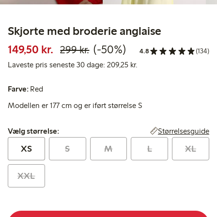
Skjorte med broderie anglaise
Nedsat pris: 149,50 kr.
Normalpris: 299,00 kr.
50 % rabat
149,50 kr.
(-50%)
299 kr.
4.8
(134)
Laveste pris seneste 30 
Laveste pris seneste 30 dage: 209,25 kr.
Farve:
Red
Modellen er 177 cm og er iført størrelse S
Vælg størrelse:
Størrelsesguide
Vælg størrelse:
XS
S
M
L
XL
XXL