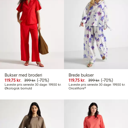
Bukser med broderi
Brede bukser
Nedsat pris: 119,75 kr.
Normalpris: 399,00 kr.
70 % rabat
Nedsat pris: 119,75 kr
Normalpris: 39
70 % rabat
119,75 kr.
(-70%)
119,75 kr.
(-70%)
399 kr.
399 kr.
Laveste pris seneste 30 dage: 199,50 kr.
La
Laveste pris seneste 30 dage: 199,50 kr.
Laveste pris seneste 30 dage: 199,50 kr.
Økologisk bomuld
OnceMore®