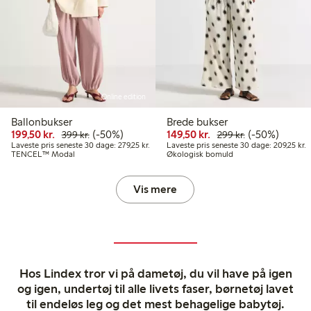
Online edition
Ballonbukser
Brede bukser
Nedsat pris: 199,50 kr.
Normalpris: 399,00 kr.
50 % rabat
Nedsat pris: 149,50 k
Normalpris: 29
50 % rabat
199,50 kr.
(-50%)
149,50 kr.
(-50%)
399 kr.
299 kr.
Laveste pris seneste 30 dage: 279,25 kr.
L
Laveste pris seneste 30 dage: 279,25 kr.
Laveste pris seneste 30 dage: 209,25 kr.
TENCEL™ Modal
Økologisk bomuld
Vis mere
Hos Lindex tror vi på dametøj, du vil have på igen
og igen, undertøj til alle livets faser, børnetøj lavet
til endeløs leg og det mest behagelige babytøj.