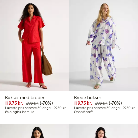
Bukser med broderi
Brede bukser
Nedsat pris: 119,75 kr.
Normalpris: 399,00 kr.
70 % rabat
Nedsat pris: 119,75 kr
Normalpris: 39
70 % rabat
119,75 kr.
(-70%)
119,75 kr.
(-70%)
399 kr.
399 kr.
Laveste pris seneste 30 dage: 199,50 kr.
La
Laveste pris seneste 30 dage: 199,50 kr.
Laveste pris seneste 30 dage: 199,50 kr.
Økologisk bomuld
OnceMore®