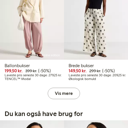
Online edition
Ballonbukser
Brede bukser
Nedsat pris: 199,50 kr.
Normalpris: 399,00 kr.
50 % rabat
Nedsat pris: 149,50 k
Normalpris: 29
50 % rabat
199,50 kr.
(-50%)
149,50 kr.
(-50%)
399 kr.
299 kr.
Laveste pris seneste 30 dage: 279,25 kr.
L
Laveste pris seneste 30 dage: 279,25 kr.
Laveste pris seneste 30 dage: 209,25 kr.
TENCEL™ Modal
Økologisk bomuld
Vis mere
Du kan også have brug for