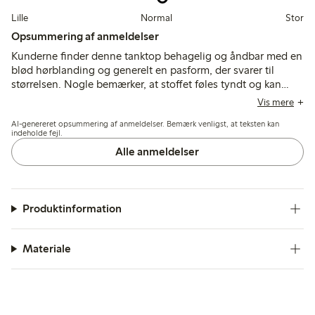
Lille
Normal
Stor
Opsummering af anmeldelser
Kunderne finder denne tanktop behagelig og åndbar med en
blød hørblanding og generelt en pasform, der svarer til
størrelsen. Nogle bemærker, at stoffet føles tyndt og kan
fnugge eller miste formen efter vask, mens andre værdsætter
Vis mere
dens luftige fald og afslappede stil.
AI-genereret opsummering af anmeldelser. Bemærk venligst, at teksten kan
indeholde fejl.
Alle anmeldelser
Produktinformation
Materiale