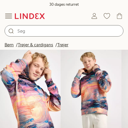
30 dages returret
Produkter på billedet
Børn
Trøjer & cardigans
Trøjer