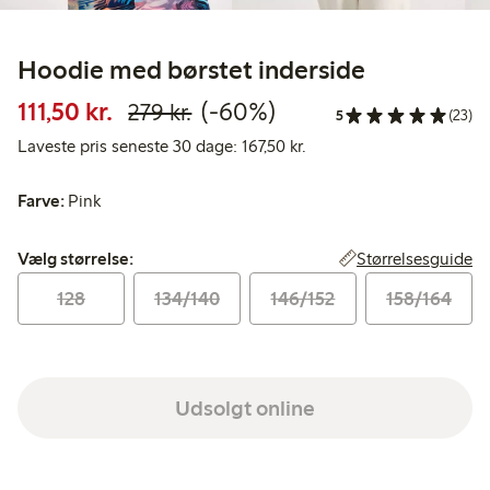
Hoodie med børstet inderside
Nedsat pris: 111,50 kr.
Normalpris: 279,00 kr.
60 % rabat
111,50 kr.
(-60%)
279 kr.
5
(23)
Laveste pris seneste 30 d
Laveste pris seneste 30 dage: 167,50 kr.
Farve:
Pink
Vælg størrelse:
Størrelsesguide
Vælg størrelse:
128
134/140
146/152
158/164
Udsolgt online