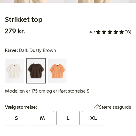
Strikket top
279,00 kr.
279 kr.
4.7
(93)
Farve:
Dark Dusty Brown
Modellen er 175 cm og er iført størrelse S
Vælg størrelse:
Størrelsesguide
Vælg størrelse:
S
M
L
XL