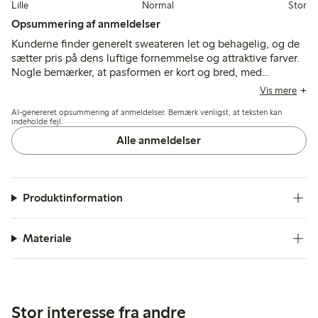
Lille
Normal
Stor
Opsummering af anmeldelser
Kunderne finder generelt sweateren let og behagelig, og de
sætter pris på dens luftige fornemmelse og attraktive farver.
Nogle bemærker, at pasformen er kort og bred, med
lejlighedsvise kommentarer om en ru tekstur og en kemisk
Vis mere
lugt, som kan blive bedre efter vask.
AI-genereret opsummering af anmeldelser. Bemærk venligst, at teksten kan
indeholde fejl.
Alle anmeldelser
Produktinformation
Materiale
Stor interesse fra andre