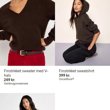
Finstrikket sweater med V-
Finstrikket sweatshirt
399,00 kr.
hals
399 kr.
249,00 kr.
249 kr.
OnceMore®
Genbrugsmateriale