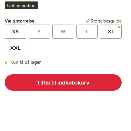
Online edition
Vælg størrelse:
Størrelsesguide
Vælg størrelse:
XS
S
M
L
XL
XXL
Kun få på lager
Tilføj til indkøbskurv