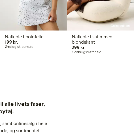
Online edition
Natkjole i pointelle
Natkjole i satin med
199,00 kr.
199 kr.
blondekant
299,00 kr.
Økologisk bomuld
299 kr.
Genbrugsmateriale
 alle livets faser,
bytøj.
 samt onlinesalg i hele
ode, og sortimentet