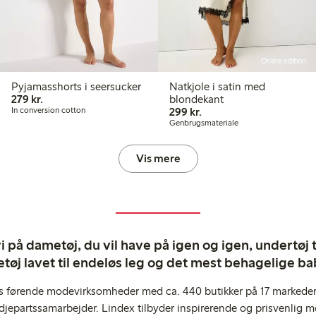
Online edition
Pyjamasshorts i seersucker
Natkjole i satin med
279,00 kr.
279 kr.
blondekant
299,00 kr.
In conversion cotton
299 kr.
Genbrugsmateriale
Vis mere
 på dametøj, du vil have på igen og igen, undertøj til
tøj lavet til endeløs leg og det mest behagelige ba
s førende modevirksomheder med ca. 440 butikker på 17 markeder,
jepartssamarbejder. Lindex tilbyder inspirerende og prisvenlig m