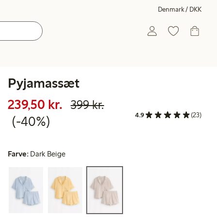
Denmark / DKK
Pyjamassæt
Nedsat pris: 239,50 kr.
Normalpris: 399,00 
40 % rabat
239,50 kr.
399 kr.
4.9
(23)
(-40%)
Farve:
Dark Beige