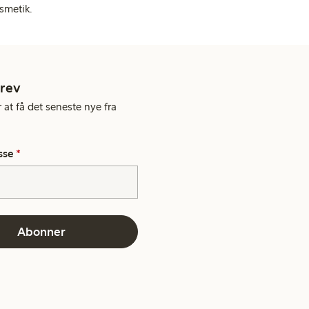
smetik.
rev
 at få det seneste nye fra
sse
*
Abonner