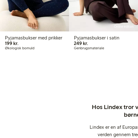
Online edition
Pyjamasbukser med prikker
Pyjamasbukser i satin
199,00 kr.
249,00 kr.
199 kr.
249 kr.
Økologisk bomuld
Genbrugsmateriale
Hos Lindex tror vi
børne
Lindex er en af Europa
verden gennem tred