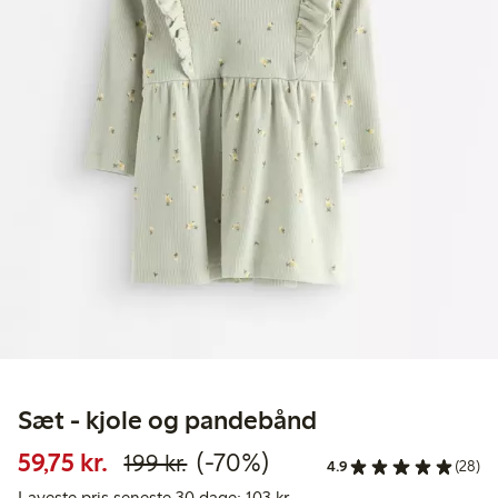
Sæt - kjole og pandebånd
Nedsat pris: 59,75 kr.
Normalpris: 199,00 kr.
70 % rabat
59,75 kr.
(-70%)
199 kr.
4.9
(28)
Laveste pris seneste 30 dag
Laveste pris seneste 30 dage: 103 kr.