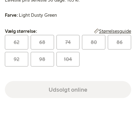
Farve:
Light Dusty Green
Vælg størrelse:
Størrelsesguide
Vælg størrelse:
62
68
74
80
86
92
98
104
Udsolgt online