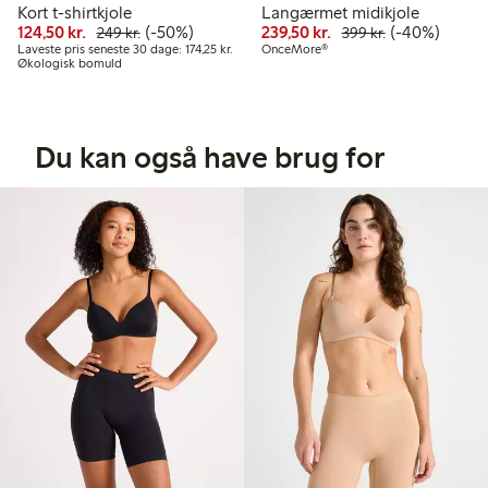
Kort t-shirtkjole
Langærmet midikjole
Nedsat pris: 124,50 kr.
Normalpris: 249,00 kr.
50 % rabat
Nedsat pris: 239,50 
Normalpris: 39
40 % rabat
124,50 kr.
(-50%)
239,50 kr.
(-40%)
249 kr.
399 kr.
Laveste pris seneste 30 dage: 174,25 kr.
Laveste pris seneste 30 dage: 174,25 kr.
OnceMore®
Økologisk bomuld
Du kan også have brug for