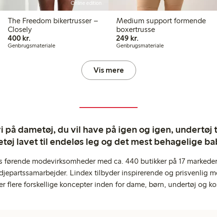
Online edition
The Freedom bikertrusser –
Medium support formende
Closely
boxertrusse
400,00 kr.
249,00 kr.
400 kr.
249 kr.
Genbrugsmateriale
Genbrugsmateriale
Vis mere
 på dametøj, du vil have på igen og igen, undertøj til
tøj lavet til endeløs leg og det mest behagelige ba
s førende modevirksomheder med ca. 440 butikker på 17 markeder,
jepartssamarbejder. Lindex tilbyder inspirerende og prisvenlig m
er flere forskellige koncepter inden for dame, børn, undertøj og ko