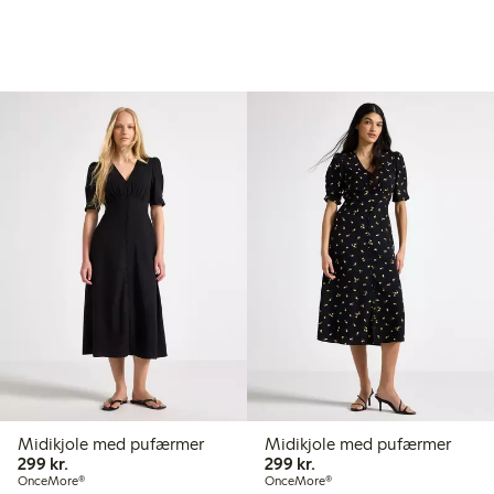
Midikjole med pufærmer
Midikjole med pufærmer
299,00 kr.
299,00 kr.
299 kr.
299 kr.
OnceMore®
OnceMore®