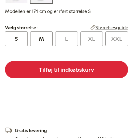
Modellen er 174 cm og er iført størrelse S
Vælg størrelse:
Størrelsesguide
Vælg størrelse:
S
M
L
XL
XXL
Tilføj til indkøbskurv
Gratis levering