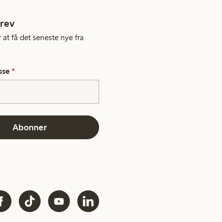
rev
 at få det seneste nye fra
sse
*
Abonner