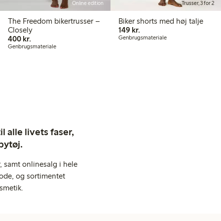
Online edition
Trusser, 3 for 2
The Freedom bikertrusser –
Biker shorts med høj talje
149,00 kr.
Closely
149 kr.
400,00 kr.
400 kr.
Genbrugsmateriale
Genbrugsmateriale
 alle livets faser,
bytøj.
 samt onlinesalg i hele
ode, og sortimentet
smetik.