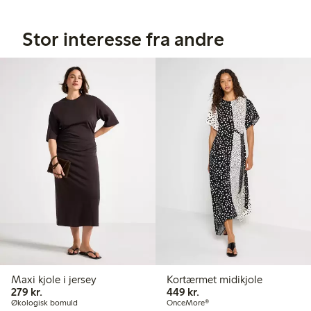
Stor interesse fra andre
Maxi kjole i jersey
Kortærmet midikjole
279,00 kr.
449,00 kr.
279 kr.
449 kr.
Økologisk bomuld
OnceMore®