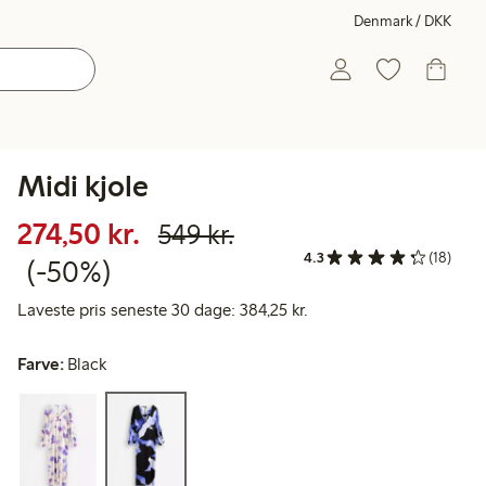
Denmark / DKK
Midi kjole
Nedsat pris: 274,50 kr.
Normalpris: 549,00 
50 % rabat
274,50 kr.
549 kr.
4.3
(18)
(-50%)
Laveste pris seneste 30 
Laveste pris seneste 30 dage: 384,25 kr.
Farve:
Black