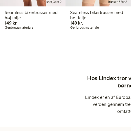
Trusser, 3 for 2
Trusser, 3 for 2
Seamless bikertrusser med
Seamless bikertrusser med
høj talje
høj talje
149,00 kr.
149,00 kr.
149 kr.
149 kr.
Genbrugsmateriale
Genbrugsmateriale
Hos Lindex tror vi
børne
Lindex er en af Europa
verden gennem tred
omfatt