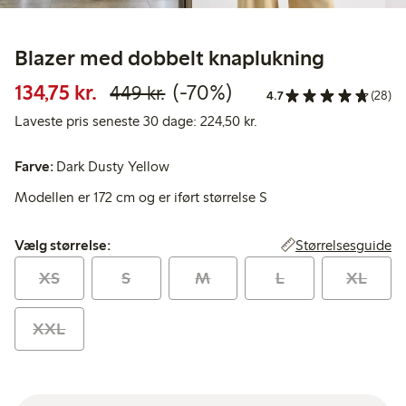
Blazer med dobbelt knaplukning
Nedsat pris: 134,75 kr.
Normalpris: 449,00 kr.
70 % rabat
134,75 kr.
(-70%)
449 kr.
4.7
(28)
Laveste pris seneste 30 
Laveste pris seneste 30 dage: 224,50 kr.
Farve:
Dark Dusty Yellow
Modellen er 172 cm og er iført størrelse S
Vælg størrelse:
Størrelsesguide
Vælg størrelse:
XS
S
M
L
XL
XXL