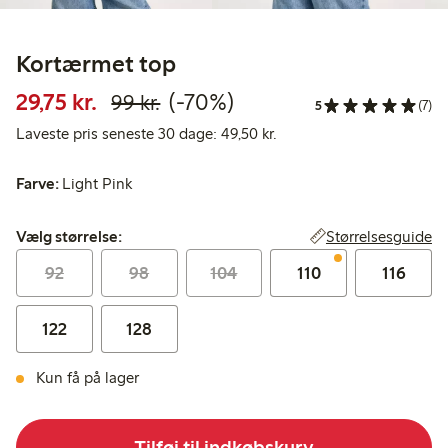
Kortærmet top
Nedsat pris: 29,75 kr.
Normalpris: 99,00 kr.
70 % rabat
29,75 kr.
(-70%)
99 kr.
5
(7)
Laveste pris seneste 30 d
Laveste pris seneste 30 dage: 49,50 kr.
Farve:
Light Pink
Vælg størrelse:
Størrelsesguide
Vælg størrelse:
92
98
104
110
116
122
128
Kun få på lager
Tilføj til indkøbskurv