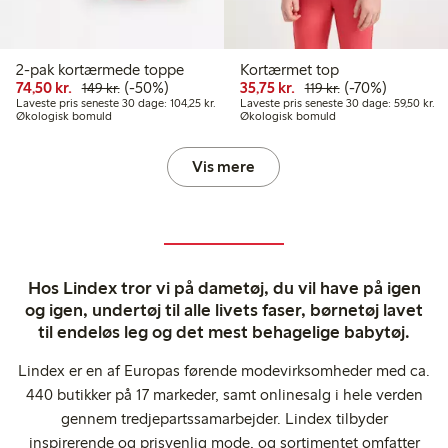
2-pak kortærmede toppe
Kortærmet top
Nedsat pris: 74,50 kr.
Normalpris: 149,00 kr.
50 % rabat
Nedsat pris: 35,75 kr.
Normalpris: 119,
70 % rabat
74,50 kr.
(-50%)
35,75 kr.
(-70%)
149 kr.
119 kr.
Laveste pris seneste 30 dage: 104,25 kr.
La
Laveste pris seneste 30 dage: 104,25 kr.
Laveste pris seneste 30 dage: 59,50 kr.
Økologisk bomuld
Økologisk bomuld
Vis mere
Hos Lindex tror vi på dametøj, du vil have på igen
og igen, undertøj til alle livets faser, børnetøj lavet
til endeløs leg og det mest behagelige babytøj.
Lindex er en af Europas førende modevirksomheder med ca.
440 butikker på 17 markeder, samt onlinesalg i hele verden
gennem tredjepartssamarbejder. Lindex tilbyder
inspirerende og prisvenlig mode, og sortimentet omfatter