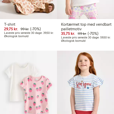
T-shirt
Kortærmet top med vendbart
Nedsat pris: 29,75 kr.
Normalpris: 99,00 kr.
70 % rabat
29,75 kr.
(-70%)
pailletmotiv
99 kr.
Laveste pris seneste 30 dage: 39,50 kr.
Nedsat pris: 35,75 kr.
Normalpris: 119,
70 % rabat
Laveste pris seneste 30 dage: 39,50 kr.
35,75 kr.
(-70%)
119 kr.
Økologisk bomuld
La
Laveste pris seneste 30 dage: 59,50 kr.
Økologisk bomuld