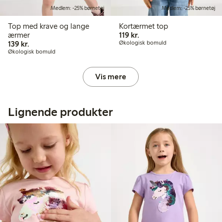
Medlem: -25% børnetøj
Medlem: -25% børnetøj
Top med krave og lange
Kortærmet top
119,00 kr.
ærmer
119 kr.
139,00 kr.
139 kr.
Økologisk bomuld
Økologisk bomuld
Vis mere
Lignende produkter