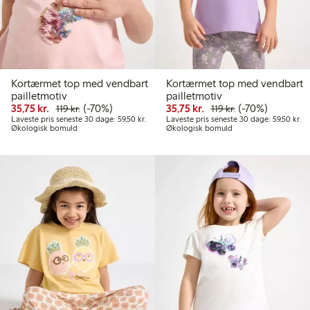
Kortærmet top med vendbart
Kortærmet top med vendbart
pailletmotiv
pailletmotiv
Nedsat pris: 35,75 kr.
Normalpris: 119,00 kr.
70 % rabat
Nedsat pris: 35,75 kr.
Normalpris: 119,
70 % rabat
35,75 kr.
(-70%)
35,75 kr.
(-70%)
119 kr.
119 kr.
Laveste pris seneste 30 dage: 59,50 kr.
La
Laveste pris seneste 30 dage: 59,50 kr.
Laveste pris seneste 30 dage: 59,50 kr.
Økologisk bomuld
Økologisk bomuld