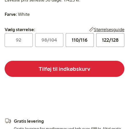
Farve:
White
Vælg størrelse:
Størrelsesguide
Vælg størrelse:
92
98/104
110/116
122/128
Tilføj til indkøbskurv
Gratis levering
Gratis levering for medlemmer ved køb over 499 kr. Altid gratis