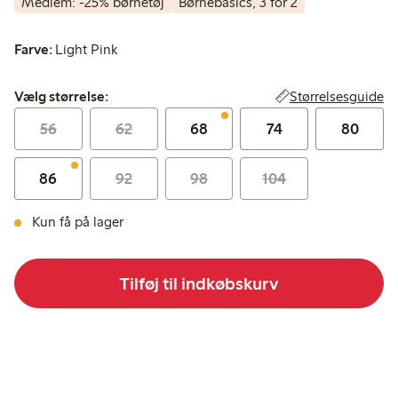
Medlem: -25% børnetøj
Børnebasics, 3 for 2
Farve:
Light Pink
Vælg størrelse:
Størrelsesguide
Vælg størrelse:
56
62
68
74
80
86
92
98
104
Kun få på lager
Tilføj til indkøbskurv