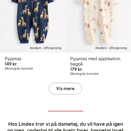
Online edition
Online edition
Medlem: -25% børnetøj
Medlem: -25% børnetøj
Pyjamas
Pyjamas med applikation
149,00 kr.
149 kr.
bagpå
179,00 kr.
Økologisk bomuld
179 kr.
Økologisk bomuld
Vis mere
Hos Lindex tror vi på dametøj, du vil have på igen
og igen, undertøj til alle livets faser, børnetøj lavet