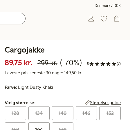
Denmark / DKK
Cargojakke
Nedsat pris: 89,75 kr.
Normalpris: 299,00 k
70 % rabat
89,75 kr.
(-70%)
299 kr.
5
(7)
Laveste pris seneste 30 
Laveste pris seneste 30 dage: 149,50 kr.
Farve:
Light Dusty Khaki
Vælg størrelse:
Størrelsesguide
Vælg størrelse:
128
134
140
146
152
158
164
170