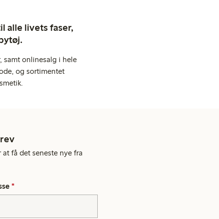
 alle livets faser,
bytøj.
 samt onlinesalg i hele
ode, og sortimentet
smetik.
rev
 at få det seneste nye fra
sse
*