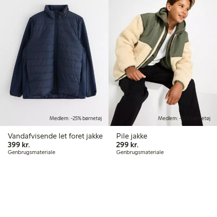
Medlem: -25% børnetøj
Medlem: -25% børnetøj
Vandafvisende let foret jakke
Pile jakke
399,00 kr.
299,00 kr.
399 kr.
299 kr.
Genbrugsmateriale
Genbrugsmateriale