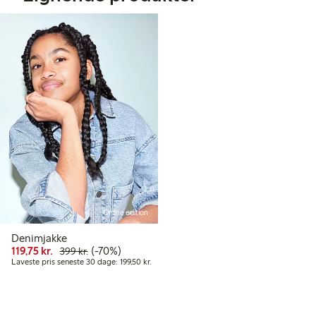
Online edition
Denimjakke
Nedsat pris: 119,75 kr.
Normalpris: 399,00 kr.
70 % rabat
119,75 kr.
(-70%)
399 kr.
Laveste pris seneste 30 dage: 199,50 kr.
Laveste pris seneste 30 dage: 199,50 kr.