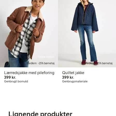
Online edition
Medlem: -25% børnetøj
Medlem: -25% børnetøj
Lærredsjakke med pileforing
Quiltet jakke
399,00 kr.
399,00 kr.
399 kr.
399 kr.
Genbrugt bomuld
Genbrugsmateriale
Lignende produkter