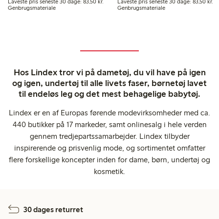
Laveste pris seneste 30 dage: 83,50 kr.
La
Laveste pris seneste 30 dage: 83,50 kr.
Laveste pris seneste 30 dage: 83,50 kr.
Genbrugsmateriale
Genbrugsmateriale
Hos Lindex tror vi på dametøj, du vil have på igen
og igen, undertøj til alle livets faser, børnetøj lavet
til endeløs leg og det mest behagelige babytøj.
Lindex er en af Europas førende modevirksomheder med ca.
440 butikker på 17 markeder, samt onlinesalg i hele verden
gennem tredjepartssamarbejder. Lindex tilbyder
inspirerende og prisvenlig mode, og sortimentet omfatter
flere forskellige koncepter inden for dame, børn, undertøj og
kosmetik.
30 dages returret