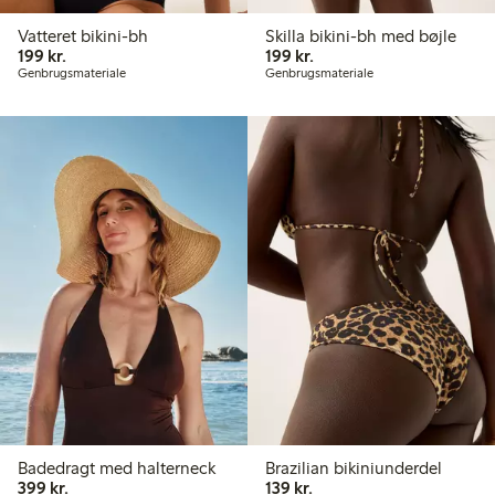
Vatteret bikini-bh
Skilla bikini-bh med bøjle
199,00 kr.
199,00 kr.
199 kr.
199 kr.
Genbrugsmateriale
Genbrugsmateriale
Badedragt med halterneck
Brazilian bikiniunderdel
399,00 kr.
139,00 kr.
399 kr.
139 kr.