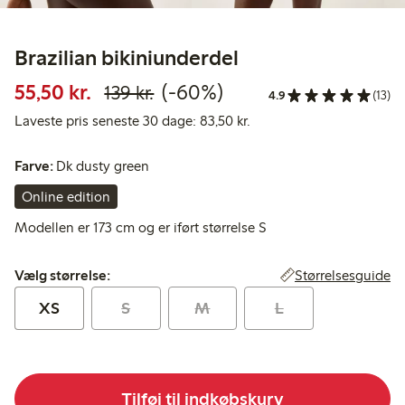
Brazilian bikiniunderdel
Nedsat pris: 55,50 kr.
Normalpris: 139,00 kr.
60 % rabat
55,50 kr.
(-60%)
139 kr.
4.9
(13)
Laveste pris seneste 30 d
Laveste pris seneste 30 dage: 83,50 kr.
Farve:
Dk dusty green
Online edition
Modellen er 173 cm og er iført størrelse S
Vælg størrelse:
Størrelsesguide
Vælg størrelse:
XS
S
M
L
Tilføj til indkøbskurv