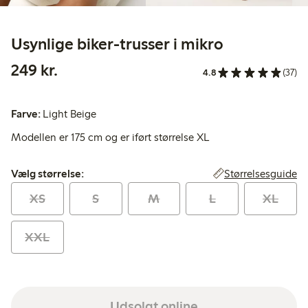
Usynlige biker-trusser i mikro
249,00 kr.
249 kr.
4.8
(37)
Farve:
Light Beige
Modellen er 175 cm og er iført størrelse XL
Vælg størrelse:
Størrelsesguide
Vælg størrelse:
XS
S
M
L
XL
XXL
Udsolgt online