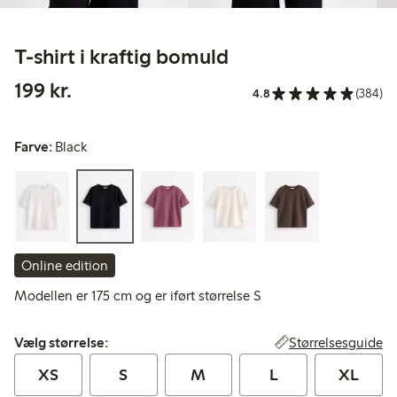
T-shirt i kraftig bomuld
199,00 kr.
199 kr.
4.8
(384)
Farve:
Black
Online edition
Modellen er 175 cm og er iført størrelse S
Vælg størrelse:
Størrelsesguide
Vælg størrelse:
XS
S
M
L
XL