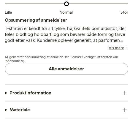
Lille
Normal
Stor
Opsummering af anmeldelser
T-shirten er kendt for sit tykke, højkvalitets bomuldsstof, der
føles blødt og holdbart, og som bevarer både form og farve
godt efter vask. Kunderne oplever generelt, at pasformen
svarer til størrelsen, med et lidt bredere og kortere snit, der
Vis mere
passer til forskellige stilarter, selvom nogle nævner, at
AI-genereret opsummering af anmeldelser. Bemærk venligst, at teksten kan
ærmerne og formen ikke nødvendigvis klæder alle
indeholde fejl.
kropsformer.
Alle anmeldelser
Produktinformation
Materiale