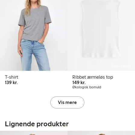
Online edition
T-shirt
Ribbet ærmeløs top
139,00 kr.
149,00 kr.
139 kr.
149 kr.
Økologisk bomuld
Vis mere
Lignende produkter