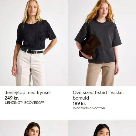
Jerseytop med frynser
Oversized t-shirt i vasket
249,00 kr.
249 kr.
bomuld
199,00 kr.
LENZING™ ECOVERO™
199 kr.
In conversion cotton