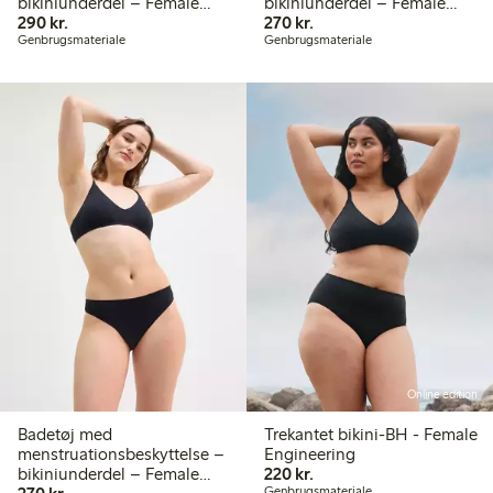
bikiniunderdel – Female
bikiniunderdel – Female
290,00 kr.
270,00 kr.
Engineering
290 kr.
Engineering
270 kr.
Genbrugsmateriale
Genbrugsmateriale
Online edition
Badetøj med
Trekantet bikini-BH - Female
menstruationsbeskyttelse –
Engineering
220,00 kr.
bikiniunderdel – Female
220 kr.
270,00 kr.
Genbrugsmateriale