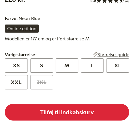
4.5
(2)
Farve:
Neon Blue
Online edition
Modellen er 177 cm og er iført størrelse M
Vælg størrelse:
Størrelsesguide
Vælg størrelse:
XS
S
M
L
XL
XXL
3XL
Tilføj til indkøbskurv