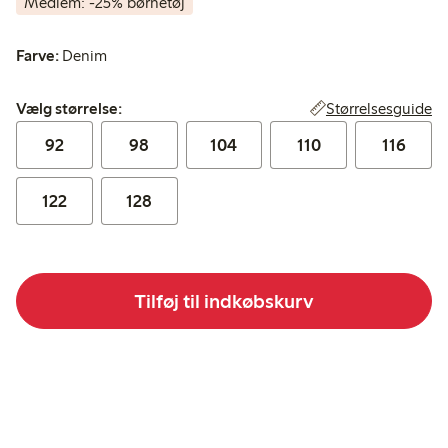
Medlem: -25% børnetøj
Farve:
Denim
Vælg størrelse:
Størrelsesguide
Vælg størrelse:
92
98
104
110
116
122
128
Tilføj til indkøbskurv