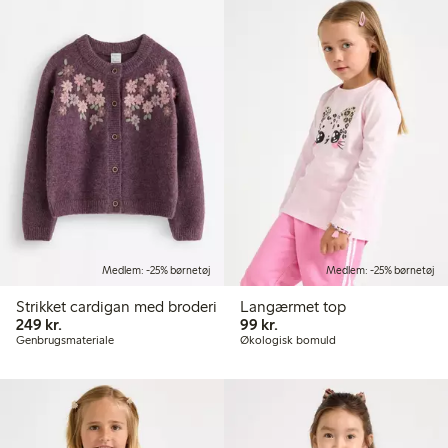
Medlem: -25% børnetøj
Medlem: -25% børnetøj
Strikket cardigan med broderi
Langærmet top
249,00 kr.
99,00 kr.
249 kr.
99 kr.
Genbrugsmateriale
Økologisk bomuld