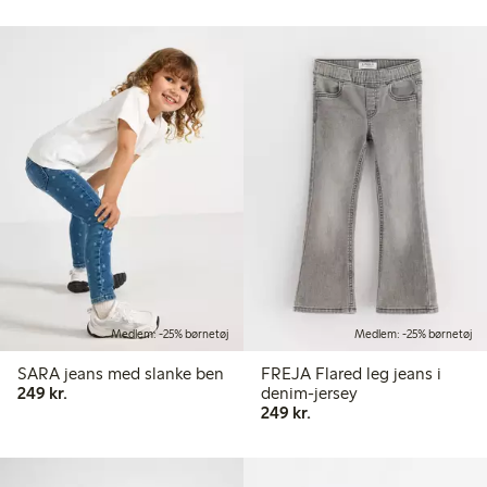
Medlem: -25% børnetøj
Medlem: -25% børnetøj
SARA jeans med slanke ben
FREJA Flared leg jeans i
249,00 kr.
249 kr.
denim-jersey
249,00 kr.
249 kr.