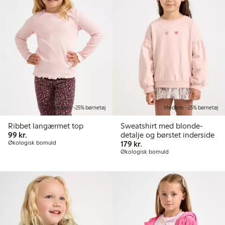
Medlem: -25% børnetøj
Medlem: -25% børnetøj
Ribbet langærmet top
Sweatshirt med blonde-
99,00 kr.
99 kr.
detalje og børstet inderside
179,00 kr.
Økologisk bomuld
179 kr.
Økologisk bomuld