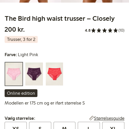
The Bird high waist trusser – Closely
200,00 kr.
200 kr.
4.8
(10)
Trusser, 3 for 2
Farve:
Light Pink
Online edition
Modellen er 175 cm og er iført størrelse S
Vælg størrelse:
Størrelsesguide
Vælg størrelse:
XS
S
M
L
XL