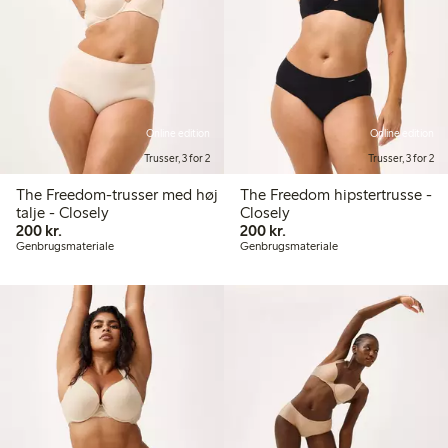
Online edition
Online edition
Trusser, 3 for 2
Trusser, 3 for 2
The Freedom-trusser med høj
The Freedom hipstertrusse -
talje - Closely
Closely
200,00 kr.
200,00 kr.
200 kr.
200 kr.
Genbrugsmateriale
Genbrugsmateriale