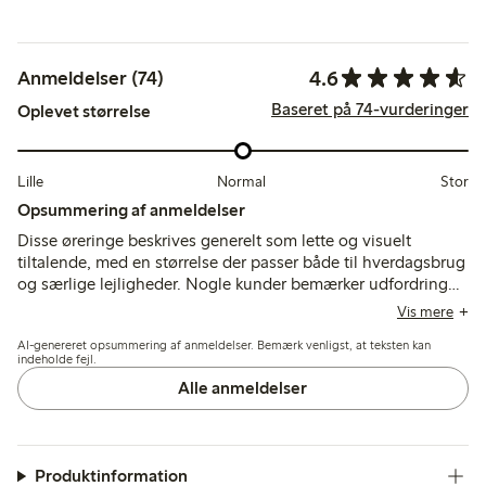
4.6
Anmeldelser (74)
Baseret på 74-vurderinger
Oplevet størrelse
Lille
Normal
Stor
Opsummering af anmeldelser
Disse øreringe beskrives generelt som lette og visuelt
tiltalende, med en størrelse der passer både til hverdagsbrug
og særlige lejligheder. Nogle kunder bemærker udfordringer
med pasform og stabilitet på øret samt skrøbelighed, der
Vis mere
kræver forsigtig håndtering.
AI-genereret opsummering af anmeldelser. Bemærk venligst, at teksten kan
indeholde fejl.
Alle anmeldelser
Produktinformation