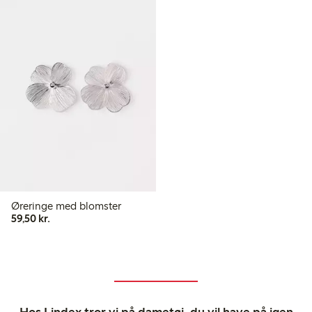
Øreringe med blomster
59,50 kr.
59,50 kr.
Hos Lindex tror vi på dametøj, du vil have på igen