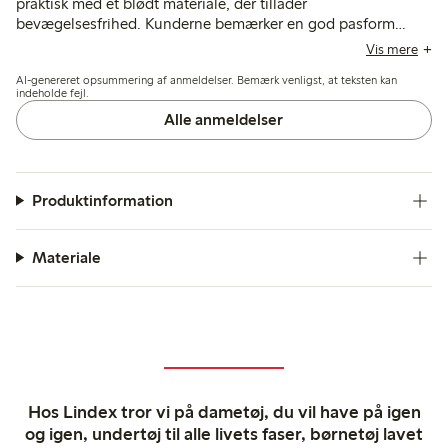
praktisk med et blødt materiale, der tillader
bevægelsesfrihed. Kunderne bemærker en god pasform
generelt, selvom nogle synes, at størrelsen er en smule stor,
Vis mere
eller at længden er lidt lang; holdbarhed og
AI-genereret opsummering af anmeldelser. Bemærk venligst, at teksten kan
modstandsdygtighed over for slid efter flere vaske nævnes
indeholde fejl.
også ofte.
Alle anmeldelser
Produktinformation
Materiale
Hos Lindex tror vi på dametøj, du vil have på igen
og igen, undertøj til alle livets faser, børnetøj lavet