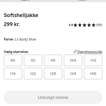
Softshelljakke
299,00 kr.
299 kr.
4.9
(169)
Farve:
Lt dusty blue
Vælg størrelse:
Størrelsesguide
Vælg størrelse:
86
92
98
104
110
116
122
128
134
140
Udsolgt online