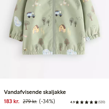
Vandafvisende skaljakke
Nedsat pris: 183,00 kr.
Normalpris: 279,00 kr.
34 % rabat
183 kr.
(-34%)
279 kr.
4.9
(120)