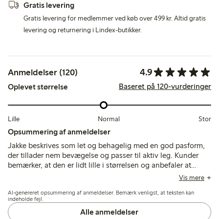
Gratis levering
Gratis levering for medlemmer ved køb over 499 kr. Altid gratis
levering og returnering i Lindex-butikker.
4.9
Anmeldelser (120)
Baseret på 120-vurderinger
Oplevet størrelse
Lille
Normal
Stor
Opsummering af anmeldelser
Jakke beskrives som let og behagelig med en god pasform,
der tillader nem bevægelse og passer til aktiv leg. Kunder
bemærker, at den er lidt lille i størrelsen og anbefaler at
vælge en størrelse større, og nævner dens holdbarhed og
Vis mere
vandafvisende egenskaber, selvom nogle finder den mindre
AI-genereret opsummering af anmeldelser. Bemærk venligst, at teksten kan
åndbar og tilbøjelig til at krybe op under brug.
indeholde fejl.
Alle anmeldelser