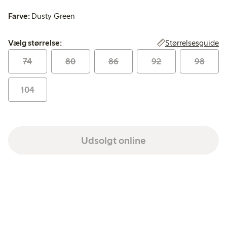
Farve:
Dusty Green
Vælg størrelse:
Størrelsesguide
Vælg størrelse:
74
80
86
92
98
104
Udsolgt online