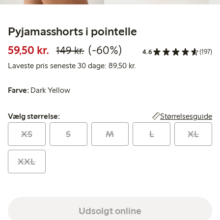
Pyjamasshorts i pointelle
Nedsat pris: 59,50 kr.
Normalpris: 149,00 kr.
60 % rabat
59,50 kr.
(-60%)
149 kr.
4.6
(197)
Laveste pris seneste 30 d
Laveste pris seneste 30 dage: 89,50 kr.
Farve:
Dark Yellow
Vælg størrelse:
Størrelsesguide
Vælg størrelse:
XS
S
M
L
XL
XXL
Udsolgt online