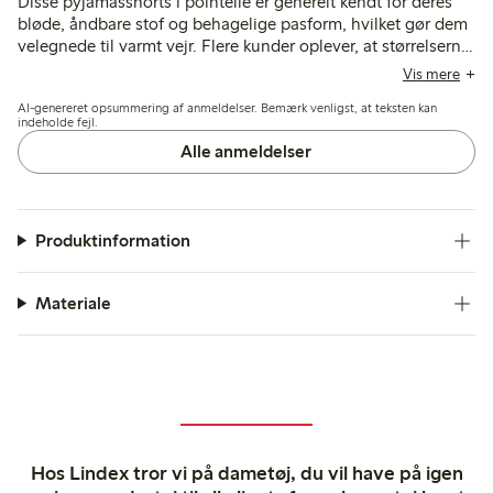
Disse pyjamasshorts i pointelle er generelt kendt for deres
bløde, åndbare stof og behagelige pasform, hvilket gør dem
velegnede til varmt vejr. Flere kunder oplever, at størrelserne
er store, og anbefaler ofte at vælge en mindre størrelse for
Vis mere
en bedre pasform, mens nogle få nævner vide ben og
AI-genereret opsummering af anmeldelser. Bemærk venligst, at teksten kan
kortere længde som mindre ulemper.
indeholde fejl.
Alle anmeldelser
Produktinformation
Materiale
Hos Lindex tror vi på dametøj, du vil have på igen