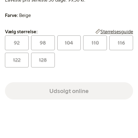
Farve:
Beige
Vælg størrelse:
Størrelsesguide
Vælg størrelse:
92
98
104
110
116
122
128
Udsolgt online