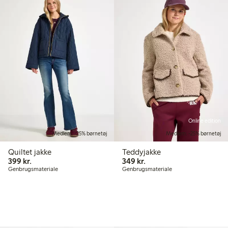
Online edition
Medlem: -25% børnetøj
Medlem: -25% børnetøj
Quiltet jakke
Teddyjakke
399,00 kr.
349,00 kr.
399 kr.
349 kr.
Genbrugsmateriale
Genbrugsmateriale