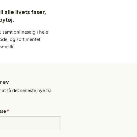
 alle livets faser,
bytøj.
 samt onlinesalg i hele
ode, og sortimentet
smetik.
rev
 at få det seneste nye fra
sse
*