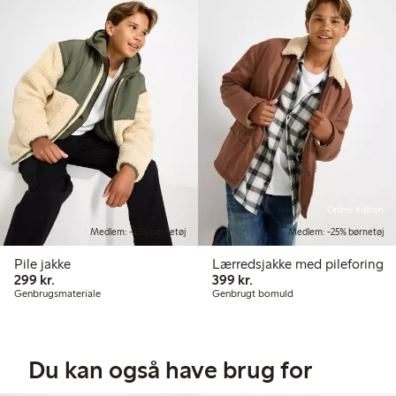
Online edition
Medlem: -25% børnetøj
Medlem: -25% børnetøj
Pile jakke
Lærredsjakke med pileforing
299,00 kr.
399,00 kr.
299 kr.
399 kr.
Genbrugsmateriale
Genbrugt bomuld
Du kan også have brug for