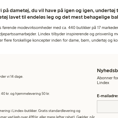
 på dametøj, du vil have på igen og igen, undertøj til
tøj lavet til endeløs leg og det mest behagelige ba
s førende modevirksomheder med ca. 440 butikker på 17 markeder,
jepartssamarbejder. Lindex tilbyder inspirerende og prisvenlig m
er flere forskellige koncepter inden for dame, børn, undertøj og ko
Nyhedsb
yder vi 14 dage.
Abonner for
Lindex
40 kr. og hjemmelevering 50 kr.
E-mailadre
rnering i Lindex-butikker. Gratis standardlevering og
r ved køb over 499 kr. eller mere (efter rabat). Gælder, når