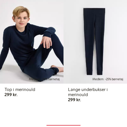
Medlem: -25% børnetøj
Medlem: -25% børnetøj
Top i merinould
Lange underbukser i
299,00 kr.
299 kr.
merinould
299,00 kr.
299 kr.