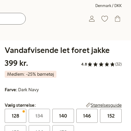
Denmark / DKK
Vandafvisende let foret jakke
399,00 kr.
399 kr.
4.8
(32)
Medlem: -25% børnetøj
Farve:
Dark Navy
Vælg størrelse:
Størrelsesguide
Vælg størrelse:
128
134
140
146
152