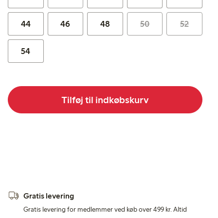
44
46
48
50
52
54
Tilføj til indkøbskurv
Gratis levering
Gratis levering for medlemmer ved køb over 499 kr. Altid