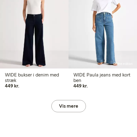
Online edition
WIDE bukser i denim med
WIDE Paula jeans med kort
stræk
ben
449,00 kr.
449,00 kr.
449 kr.
449 kr.
Vis mere