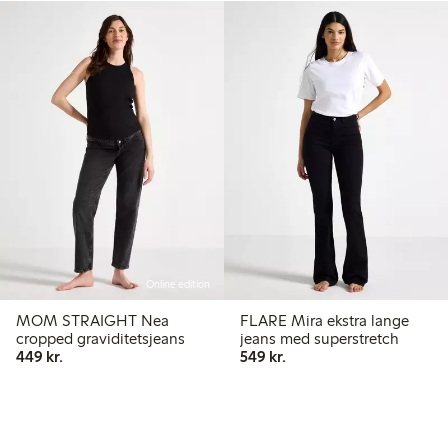
Online edition
MOM STRAIGHT Nea
FLARE Mira ekstra lange
cropped graviditetsjeans
jeans med superstretch
449,00 kr.
549,00 kr.
449 kr.
549 kr.