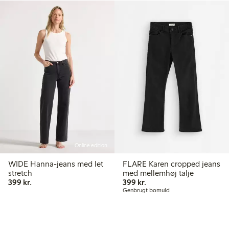
Online edition
WIDE Hanna-jeans med let
FLARE Karen cropped jeans
stretch
med mellemhøj talje
399,00 kr.
399,00 kr.
399 kr.
399 kr.
Genbrugt bomuld