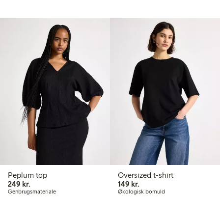
Peplum top
Oversized t-shirt
249,00 kr.
149,00 kr.
249 kr.
149 kr.
Genbrugsmateriale
Økologisk bomuld