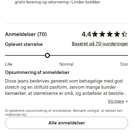
gratis levering og returnering i Lindex-butikker.
4.4
Anmeldelser (70)
Baseret på 70-vurderinger
Oplevet størrelse
Lille
Normal
Stor
Opsummering af anmeldelser
Disse jeans beskrives generelt som behagelige med god
stretch og en stilfuld pasform, selvom mange kunder
bemærker, at størrelserne er små, og anbefaler at bestille
en eller to størrelser større. Nogle nævner, at længden og
Vis mere
benvidden er bredere end forventet, og få rapporterer
AI-genereret opsummering af anmeldelser. Bemærk venligst, at teksten kan
problemer med stofirritation og pasform omkring taljen.
indeholde fejl.
Alle anmeldelser