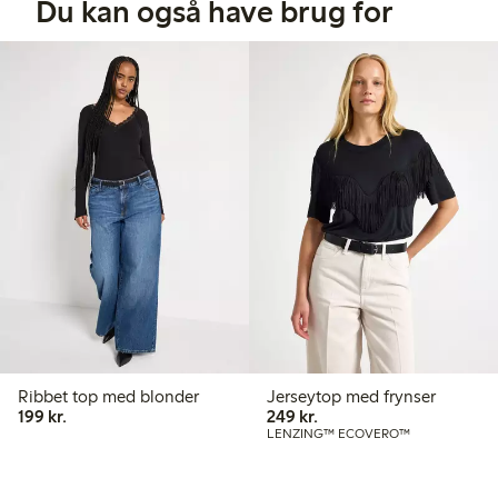
Du kan også have brug for
Ribbet top med blonder
Jerseytop med frynser
199,00 kr.
249,00 kr.
199 kr.
249 kr.
LENZING™ ECOVERO™