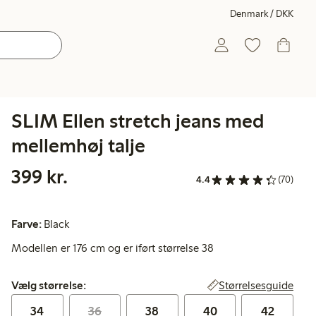
Denmark / DKK
SLIM Ellen stretch jeans med
mellemhøj talje
399,00 kr.
399 kr.
4.4
(70)
Farve:
Black
Modellen er 176 cm og er iført størrelse 38
Vælg størrelse:
Størrelsesguide
Vælg størrelse:
34
36
38
40
42