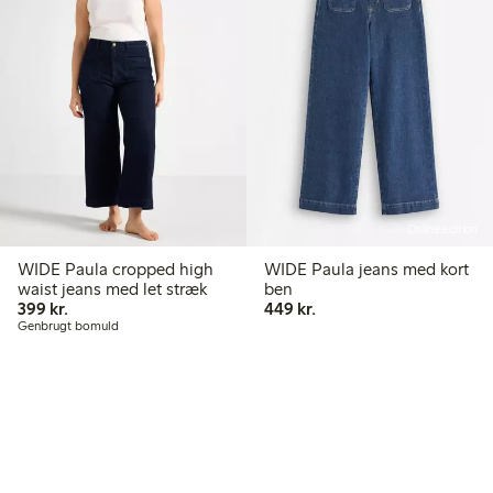
Online edition
WIDE Paula cropped high
WIDE Paula jeans med kort
waist jeans med let stræk
ben
399,00 kr.
449,00 kr.
399 kr.
449 kr.
Genbrugt bomuld