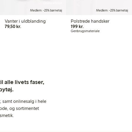
Online edition
Medlem: -25% børnetøj
Medlem: -25% børnetøj
Vanter i uldblanding
Polstrede handsker
79,50 kr.
199,00 kr.
79,50 kr.
199 kr.
Genbrugsmateriale
 alle livets faser,
bytøj.
 samt onlinesalg i hele
ode, og sortimentet
smetik.