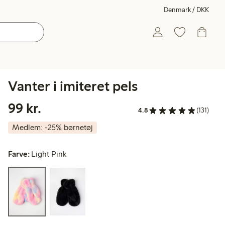
Denmark / DKK
Vanter i imiteret pels
99,00 kr.
99 kr.
4.8
(131)
Medlem: -25% børnetøj
Farve:
Light Pink