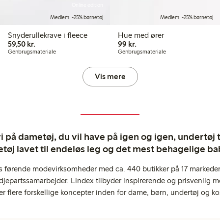
Online edition
Medlem: -25% børnetøj
Medlem: -25% børnetøj
Snyderullekrave i fleece
Hue med ører
59,50 kr.
99,00 kr.
59,50 kr.
99 kr.
Genbrugsmateriale
Genbrugsmateriale
Vis mere
 på dametøj, du vil have på igen og igen, undertøj til
tøj lavet til endeløs leg og det mest behagelige ba
s førende modevirksomheder med ca. 440 butikker på 17 markeder,
jepartssamarbejder. Lindex tilbyder inspirerende og prisvenlig m
er flere forskellige koncepter inden for dame, børn, undertøj og ko