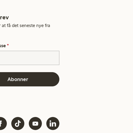
rev
 at få det seneste nye fra
sse
*
Abonner