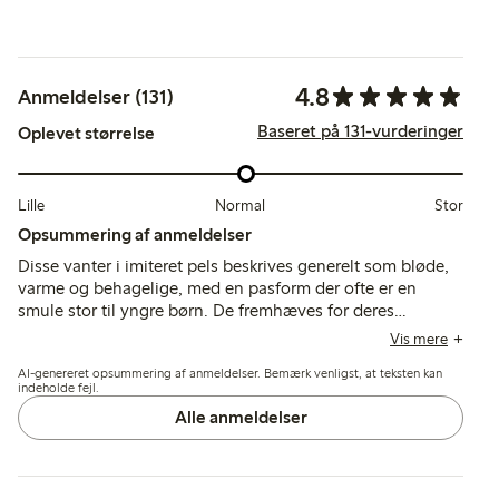
4.8
Anmeldelser (131)
Baseret på 131-vurderinger
Oplevet størrelse
Lille
Normal
Stor
Opsummering af anmeldelser
Disse vanter i imiteret pels beskrives generelt som bløde,
varme og behagelige, med en pasform der ofte er en
smule stor til yngre børn. De fremhæves for deres
behagelige materiale og holdbarhed, selvom nogle
Vis mere
nævner begrænset vaskbarhed og nedsat praktisk
AI-genereret opsummering af anmeldelser. Bemærk venligst, at teksten kan
anvendelighed i våde eller meget kolde forhold.
indeholde fejl.
Alle anmeldelser