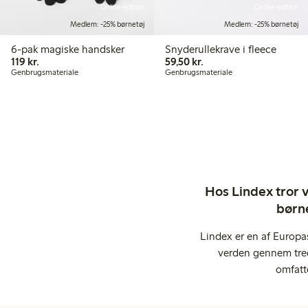
Online edition
Online edition
Medlem: -25% børnetøj
Medlem: -25% børnetøj
6-pak magiske handsker
Snyderullekrave i fleece
119,00 kr.
59,50 kr.
119 kr.
59,50 kr.
Genbrugsmateriale
Genbrugsmateriale
Hos Lindex tror vi
børne
Lindex er en af Europa
verden gennem tred
omfatt