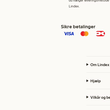
du vælger leveringsmetode v
Lindex.
Sikre betalinger
Om Lindex
Hjælp
Vilkår og b