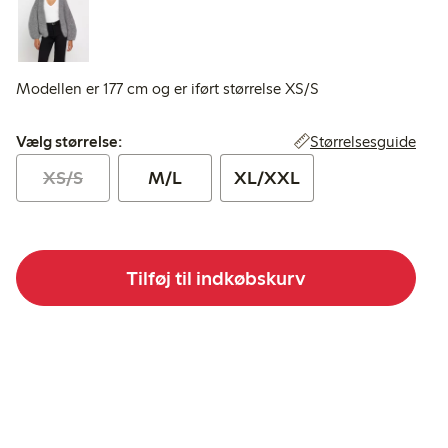
Modellen er 177 cm og er iført størrelse XS/S
Vælg størrelse:
Størrelsesguide
Vælg størrelse:
XS/S
M/L
XL/XXL
Tilføj til indkøbskurv