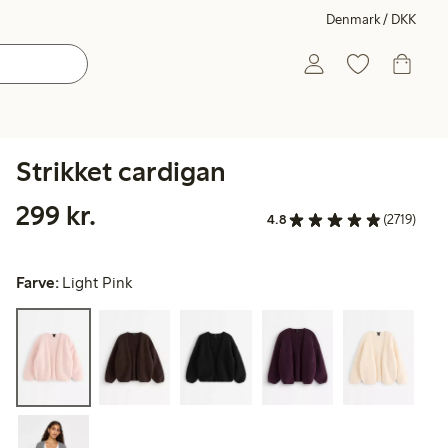
Denmark / DKK
Strikket cardigan
299,00 kr.
299 kr.
4.8
(2719)
Farve:
Light Pink