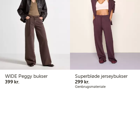
WIDE Peggy bukser
Superbløde jerseybukser
399,00 kr.
299,00 kr.
399 kr.
299 kr.
Genbrugsmateriale