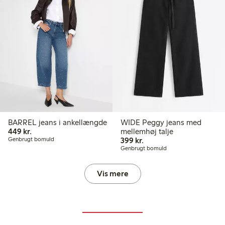
BARREL jeans i ankellængde
WIDE Peggy jeans med
449,00 kr.
449 kr.
mellemhøj talje
399,00 kr.
Genbrugt bomuld
399 kr.
Genbrugt bomuld
Vis mere