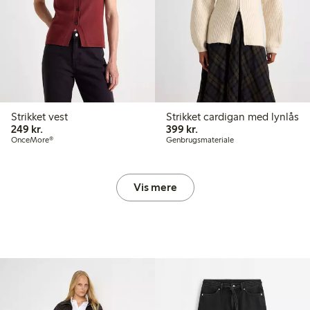
Strikket vest
Strikket cardigan med lynlås
249,00 kr.
399,00 kr.
249 kr.
399 kr.
OnceMore®
Genbrugsmateriale
Vis mere