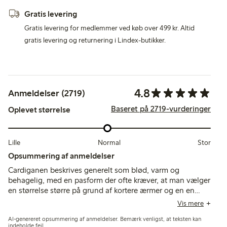
Gratis levering
Gratis levering for medlemmer ved køb over 499 kr. Altid
gratis levering og returnering i Lindex-butikker.
4.8
Anmeldelser (2719)
Baseret på 2719-vurderinger
Oplevet størrelse
Lille
Normal
Stor
Opsummering af anmeldelser
Cardiganen beskrives generelt som blød, varm og
behagelig, med en pasform der ofte kræver, at man vælger
en størrelse større på grund af kortere ærmer og en en
smule lille pasform. Kunderne finder den alsidig og
Vis mere
stilfuld, selvom nogle bemærker problemer med fnug og
AI-genereret opsummering af anmeldelser. Bemærk venligst, at teksten kan
holdbarhed efter vask.
indeholde fejl.