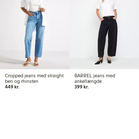
Cropped jeans med straight
BARREL jeans med
ben og rhinsten
ankellængde
449,00 kr.
399,00 kr.
449 kr.
399 kr.