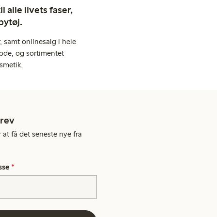
 alle livets faser,
bytøj.
 samt onlinesalg i hele
ode, og sortimentet
smetik.
rev
 at få det seneste nye fra
sse
*