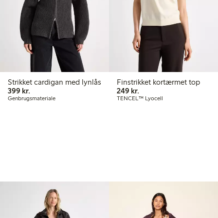
Strikket cardigan med lynlås
Finstrikket kortærmet top
399,00 kr.
249,00 kr.
399 kr.
249 kr.
Genbrugsmateriale
TENCEL™ Lyocell