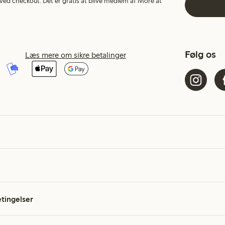
ed checkout. Det er gratis at blive medlem af More at
Følg os
Læs mere om sikre betalinger
etingelser