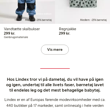
Online edition
Medlem: -25% børnetøj
Medlem: -25% børnetøj
Vandtætte skalbukser
Regnjakke
299,00 kr.
299,00 kr.
299 kr.
299 kr.
Genbrugsmateriale
Vis mere
Hos Lindex tror vi på dametøj, du vil have på igen
og igen, undertøj til alle livets faser, børnetøj lavet
til endeløs leg og det mest behagelige babytøj.
Lindex er en af Europas førende modevirksomheder med ca.
440 butikker på 17 markeder, samt onlinesalg i hele verden