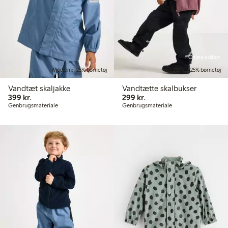
Online edition
Medlem: -25% børnetøj
Medlem: -25% børnetøj
Vandtæt skaljakke
Vandtætte skalbukser
399,00 kr.
299,00 kr.
399 kr.
299 kr.
Genbrugsmateriale
Genbrugsmateriale