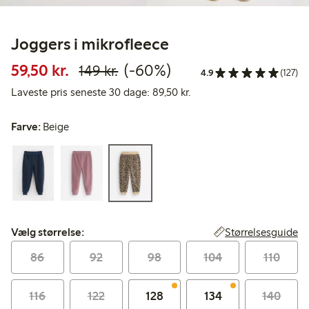
Joggers i mikrofleece
Nedsat pris: 59,50 kr.
Normalpris: 149,00 kr.
60 % rabat
59,50 kr.
(-60%)
149 kr.
4.9
(127)
Laveste pris seneste 30 d
Laveste pris seneste 30 dage: 89,50 kr.
Farve:
Beige
Vælg størrelse:
Størrelsesguide
Vælg størrelse:
86
92
98
104
110
116
122
128
134
140