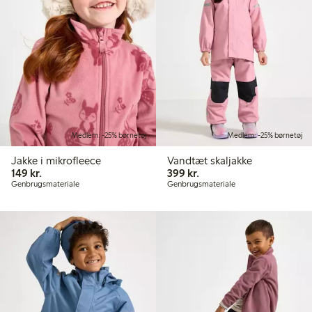
Medlem: -25% børnetøj
Medlem: -25% børnetøj
Jakke i mikrofleece
Vandtæt skaljakke
149,00 kr.
399,00 kr.
149 kr.
399 kr.
Genbrugsmateriale
Genbrugsmateriale