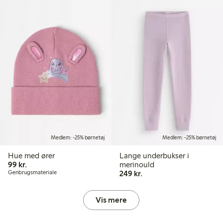
Medlem: -25% børnetøj
Medlem: -25% børnetøj
Hue med ører
Lange underbukser i
99,00 kr.
99 kr.
merinould
249,00 kr.
Genbrugsmateriale
249 kr.
Vis mere