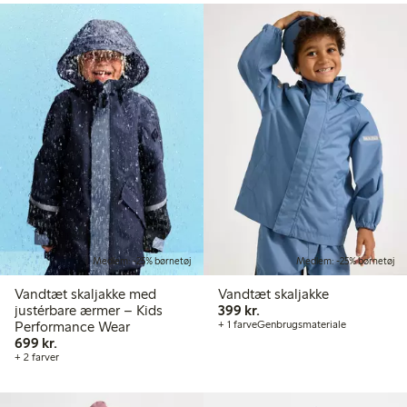
Medlem: -25% børnetøj
Medlem: -25% børnetøj
Vandtæt skaljakke med
Vandtæt skaljakke
399,00 kr.
justérbare ærmer – Kids
399 kr.
Performance Wear
+ 1 farve
Genbrugsmateriale
699,00 kr.
699 kr.
+ 2 farver