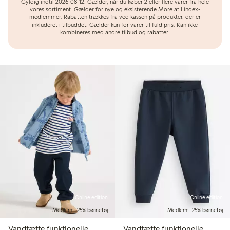
Gyldig indtil 2026-08-12.
Gælder, når du køber 2 eller flere varer fra hele
vores sortiment. Gælder for nye og eksisterende More at Lindex-
medlemmer. Rabatten trækkes fra ved kassen på produkter, der er
inkluderet i tilbuddet. Gælder kun for varer til fuld pris. Kan ikke
kombineres med andre tilbud og rabatter.
Online edition
Online edition
Medlem: -25% børnetøj
Medlem: -25% børnetøj
Vandtætte funktionelle
Vandtætte funktionelle