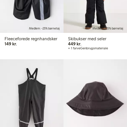
Medlem: -25% børnetøj
Medlem: -25% børnetøj
Fleeceforede regnhandsker
Skibukser med seler
149,00 kr.
449,00 kr.
149 kr.
449 kr.
+ 1 farve
Genbrugsmateriale