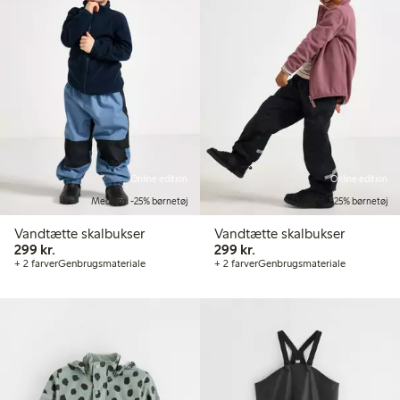
Online edition
Online edition
Medlem: -25% børnetøj
Medlem: -25% børnetøj
Vandtætte skalbukser
Vandtætte skalbukser
299,00 kr.
299,00 kr.
299 kr.
299 kr.
+ 2 farver
Genbrugsmateriale
+ 2 farver
Genbrugsmateriale