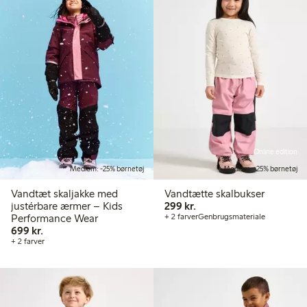
Online edition
Medlem: -25% børnetøj
Medlem: -25% børnetøj
Vandtæt skaljakke med
Vandtætte skalbukser
299,00 kr.
justérbare ærmer – Kids
299 kr.
Performance Wear
+ 2 farver
Genbrugsmateriale
699,00 kr.
699 kr.
+ 2 farver