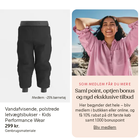
SOM MEDLEM FÅR DU MERE
Saml point, optjen bonus
og nyd eksklusive tilbud
Medlem: -25% børnetøj
Her begynder det hele – bliv
Vandafvisende, polstrede
medlem i butikken eller online, og
letvægtsbukser - Kids
få 10% rabat på dit første køb
Performance Wear
samt 1.000 bonuspoint
299,00 kr.
299 kr.
Bliv medlem
Genbrugsmateriale