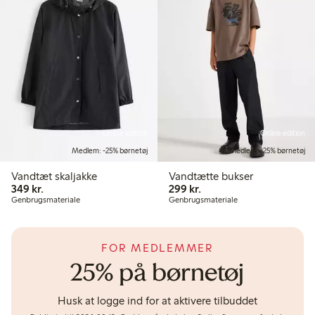
Online edition
Online edition
Medlem: -25% børnetøj
Medlem: -25% børnetøj
Vandtæt skaljakke
Vandtætte bukser
349,00 kr.
299,00 kr.
349 kr.
299 kr.
Genbrugsmateriale
Genbrugsmateriale
FOR MEDLEMMER
25% på børnetøj
Husk at logge ind for at aktivere tilbuddet