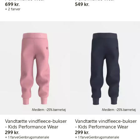
699,00 kr.
549,00 kr.
699 kr.
549 kr.
+ 2 farver
Medlem: -25% børnetøj
Medlem: -25% børnetøj
Vandtætte vindfleece-bukser
Vandtætte vindfleece-bukser
- Kids Performance Wear
- Kids Performance Wear
299,00 kr.
299,00 kr.
299 kr.
299 kr.
+ 1 farve
Genbrugsmateriale
+ 1 farve
Genbrugsmateriale