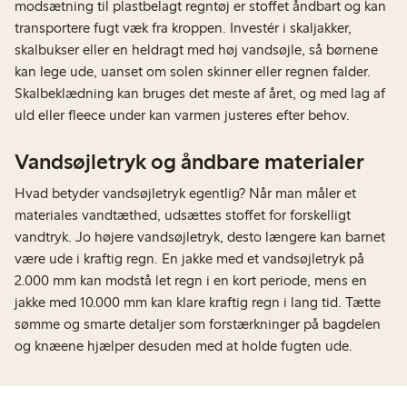
modsætning til plastbelagt regntøj er stoffet åndbart og kan
transportere fugt væk fra kroppen. Investér i skaljakker,
skalbukser eller en heldragt med høj vandsøjle, så børnene
kan lege ude, uanset om solen skinner eller regnen falder.
Skalbeklædning kan bruges det meste af året, og med lag af
uld eller fleece under kan varmen justeres efter behov.
Vandsøjletryk og åndbare materialer
Hvad betyder vandsøjletryk egentlig? Når man måler et
materiales vandtæthed, udsættes stoffet for forskelligt
vandtryk. Jo højere vandsøjletryk, desto længere kan barnet
være ude i kraftig regn. En jakke med et vandsøjletryk på
2.000 mm kan modstå let regn i en kort periode, mens en
jakke med 10.000 mm kan klare kraftig regn i lang tid. Tætte
sømme og smarte detaljer som forstærkninger på bagdelen
og knæene hjælper desuden med at holde fugten ude.