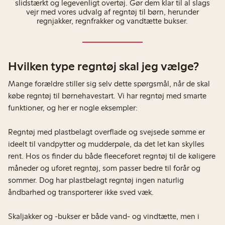
slidstærkt og legevenligt overtøj. Gør dem klar til al slags
vejr med vores udvalg af regntøj til børn, herunder
regnjakker, regnfrakker og vandtætte bukser.
Hvilken type regntøj skal jeg vælge?
Mange forældre stiller sig selv dette spørgsmål, når de skal
købe regntøj til børnehavestart. Vi har regntøj med smarte
funktioner, og her er nogle eksempler:
Regntøj med plastbelagt overflade og svejsede sømme er
ideelt til vandpytter og mudderpøle, da det let kan skylles
rent. Hos os finder du både fleeceforet regntøj til de køligere
måneder og uforet regntøj, som passer bedre til forår og
sommer. Dog har plastbelagt regntøj ingen naturlig
åndbarhed og transporterer ikke sved væk.
Skaljakker og -bukser er både vand- og vindtætte, men i