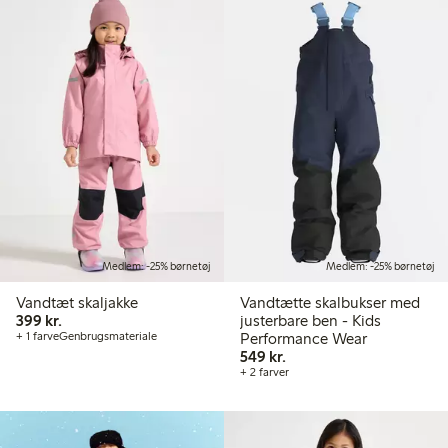
Medlem: -25% børnetøj
Medlem: -25% børnetøj
Vandtæt skaljakke
Vandtætte skalbukser med
399,00 kr.
399 kr.
justerbare ben - Kids
+ 1 farve
Genbrugsmateriale
Performance Wear
549,00 kr.
549 kr.
+ 2 farver