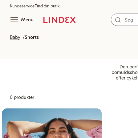
Kundeservice
Find din butik
Menu
Baby
Shorts
Den perfe
bomuldsshort
efter cyke
0 produkter