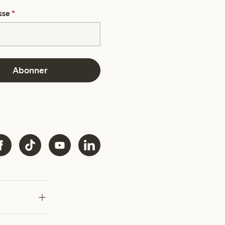
sse
*
Abonner