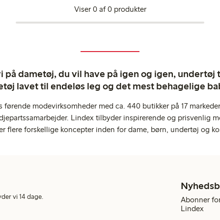
Viser 0 af 0 produkter
 på dametøj, du vil have på igen og igen, undertøj til
tøj lavet til endeløs leg og det mest behagelige ba
s førende modevirksomheder med ca. 440 butikker på 17 markeder,
jepartssamarbejder. Lindex tilbyder inspirerende og prisvenlig m
er flere forskellige koncepter inden for dame, børn, undertøj og ko
Nyhedsb
yder vi 14 dage.
Abonner for
Lindex